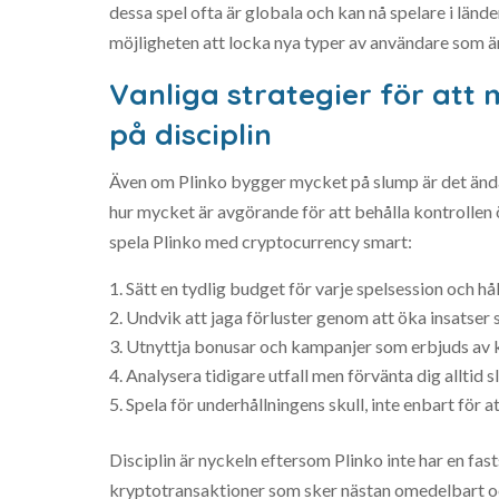
dessa spel ofta är globala och kan nå spelare i lände
möjligheten att locka nya typer av användare som är
Vanliga strategier för att 
på disciplin
Även om Plinko bygger mycket på slump är det ändå 
hur mycket är avgörande för att behålla kontrollen
spela Plinko med cryptocurrency smart:
Sätt en tydlig budget för varje spelsession och håll 
Undvik att jaga förluster genom att öka insatser
Utnyttja bonusar och kampanjer som erbjuds av 
Analysera tidigare utfall men förvänta dig alltid 
Spela för underhållningens skull, inte enbart för at
Disciplin är nyckeln eftersom Plinko inte har en fast
kryptotransaktioner som sker nästan omedelbart och 