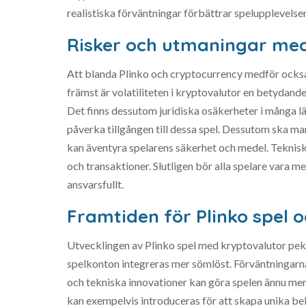
realistiska förväntningar förbättrar spelupplevelse
Risker och utmaningar med
Att blanda Plinko och cryptocurrency medför också
främst är volatiliteten i kryptovalutor en betydande
Det finns dessutom juridiska osäkerheter i många lä
påverka tillgången till dessa spel. Dessutom ska man
kan äventyra spelarens säkerhet och medel. Teknis
och transaktioner. Slutligen bör alla spelare vara 
ansvarsfullt.
Framtiden för Plinko spel 
Utvecklingen av Plinko spel med kryptovalutor peka
spelkonton integreras mer sömlöst. Förväntningarna
och tekniska innovationer kan göra spelen ännu me
kan exempelvis introduceras för att skapa unika b