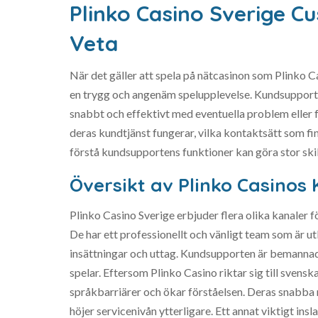
Plinko Casino Sverige C
Veta
När det gäller att spela på nätcasinon som Plinko C
en trygg och angenäm spelupplevelse. Kundsupporten
snabbt och effektivt med eventuella problem eller fr
deras kundtjänst fungerar, vilka kontaktsätt som finn
förstå kundsupportens funktioner kan göra stor skil
Översikt av Plinko Casinos
Plinko Casino Sverige erbjuder flera olika kanaler för
De har ett professionellt och vänligt team som är ut
insättningar och uttag. Kundsupporten är bemannad v
spelar. Eftersom Plinko Casino riktar sig till svens
språkbarriärer och ökar förståelsen. Deras snabba r
höjer servicenivån ytterligare. Ett annat viktigt ins