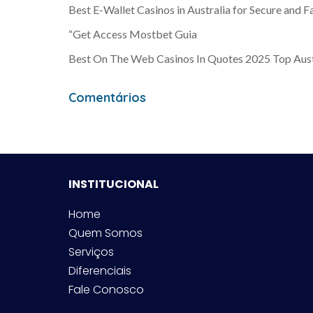
Best E-Wallet Casinos in Australia for Secure and F
“Get Access Mostbet Guia
Best On The Web Casinos In Quotes 2025 Top Austr
Comentários
INSTITUCIONAL
Home
Quem Somos
Serviços
Diferenciais
Fale Conosco