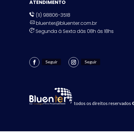
ATENDIMENTO
(11) 98806-3518
bluenter@bluenter.com.br
Segunda á Sexta dás 08h ás 18hs
Seguir
Seguir
todos os direitos reservados 