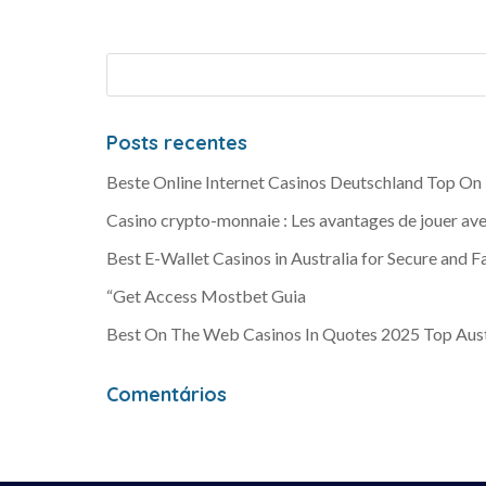
Posts recentes
Beste Online Internet Casinos Deutschland Top On
Casino crypto-monnaie : Les avantages de jouer av
Best E-Wallet Casinos in Australia for Secure and F
“Get Access Mostbet Guia
Best On The Web Casinos In Quotes 2025 Top Austr
Comentários