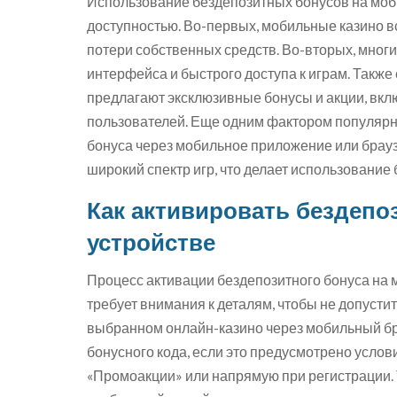
Использование бездепозитных бонусов на моби
доступностью. Во-первых, мобильные казино все
потери собственных средств. Во-вторых, мног
интерфейса и быстрого доступа к играм. Также
предлагают эксклюзивные бонусы и акции, вкл
пользователей. Еще одним фактором популярно
бонуса через мобильное приложение или брау
широкий спектр игр, что делает использовани
Как активировать бездеп
устройстве
Процесс активации бездепозитного бонуса на 
требует внимания к деталям, чтобы не допусти
выбранном онлайн-казино через мобильный бр
бонусного кода, если это предусмотрено услов
«Промоакции» или напрямую при регистрации