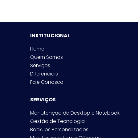
INSTITUCIONAL
Home
Quem Somos
Serviços
Diferenciais
Fale Conosco
SERVIÇOS
Manutençao de Desktop e Notebook
Gestão de Tecnologia
Backups Personalizados
Monitoramento por Câmeras