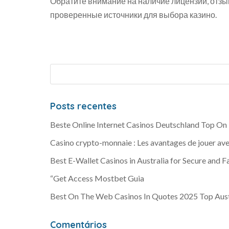
Обратите внимание на наличие лицензии, отзыв
проверенные источники для выбора казино.
Posts recentes
Beste Online Internet Casinos Deutschland Top On
Casino crypto-monnaie : Les avantages de jouer av
Best E-Wallet Casinos in Australia for Secure and F
“Get Access Mostbet Guia
Best On The Web Casinos In Quotes 2025 Top Austr
Comentários