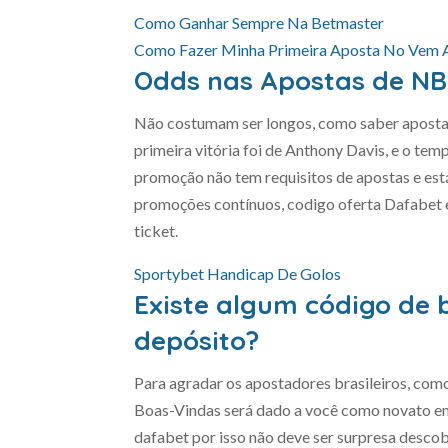
Como Ganhar Sempre Na Betmaster
Como Fazer Minha Primeira Aposta No Vem 
Odds nas Apostas de NB
Não costumam ser longos, como saber apostar 
primeira vitória foi de Anthony Davis, e o tem
promoção não tem requisitos de apostas e est
promoções contínuos, codigo oferta Dafabet e
ticket.
Sportybet Handicap De Golos
Existe algum código de 
depósito?
Para agradar os apostadores brasileiros, como
Boas-Vindas será dado a você como novato em 
dafabet por isso não deve ser surpresa desco