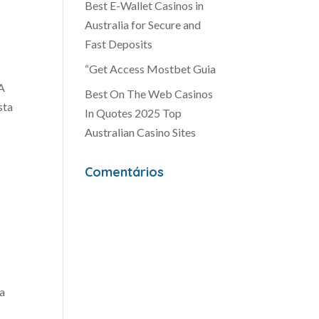
Best E-Wallet Casinos in
Australia for Secure and
Fast Deposits
“Get Access Mostbet Guia
 A
Best On The Web Casinos
sta
In Quotes 2025 Top
Australian Casino Sites
Comentários
ta