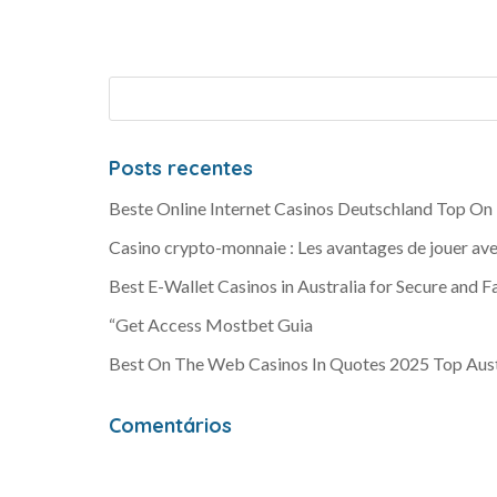
Posts recentes
Beste Online Internet Casinos Deutschland Top On
Casino crypto-monnaie : Les avantages de jouer av
Best E-Wallet Casinos in Australia for Secure and F
“Get Access Mostbet Guia
Best On The Web Casinos In Quotes 2025 Top Austr
Comentários