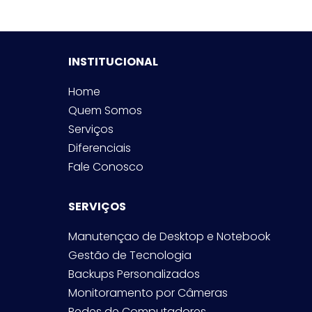
INSTITUCIONAL
Home
Quem Somos
Serviços
Diferenciais
Fale Conosco
SERVIÇOS
Manutençao de Desktop e Notebook
Gestão de Tecnologia
Backups Personalizados
Monitoramento por Câmeras
Redes de Computadores