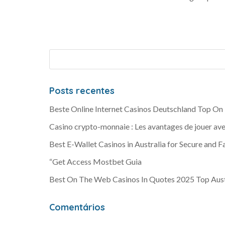
Posts recentes
Beste Online Internet Casinos Deutschland Top On
Casino crypto-monnaie : Les avantages de jouer av
Best E-Wallet Casinos in Australia for Secure and F
“Get Access Mostbet Guia
Best On The Web Casinos In Quotes 2025 Top Austr
Comentários