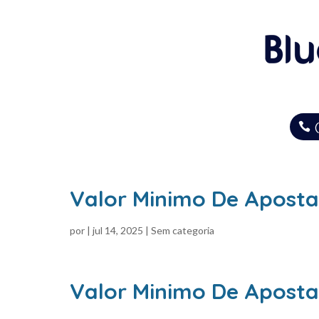
Valor Minimo De Apost
por
|
jul 14, 2025
| Sem categoria
Valor Minimo De Apost