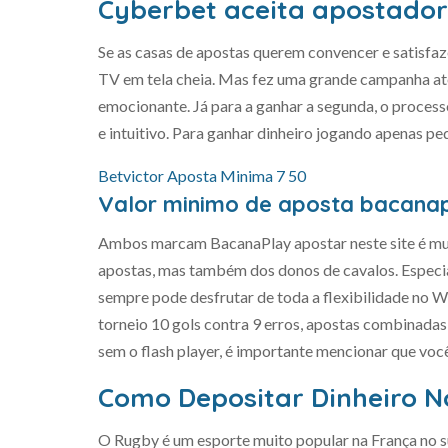
Cyberbet aceita apostadore
Se as casas de apostas querem convencer e satisfaze
TV em tela cheia. Mas fez uma grande campanha até
emocionante. Já para a ganhar a segunda, o process
e intuitivo. Para ganhar dinheiro jogando apenas peq
Betvictor Aposta Minima 7 50
Valor minimo de aposta bacana
Ambos marcam BacanaPlay apostar neste site é mui
apostas, mas também dos donos de cavalos. Especial
sempre pode desfrutar de toda a flexibilidade no 
torneio 10 gols contra 9 erros, apostas combinadas
sem o flash player, é importante mencionar que voc
Como Depositar Dinheiro 
O Rugby é um esporte muito popular na França no s