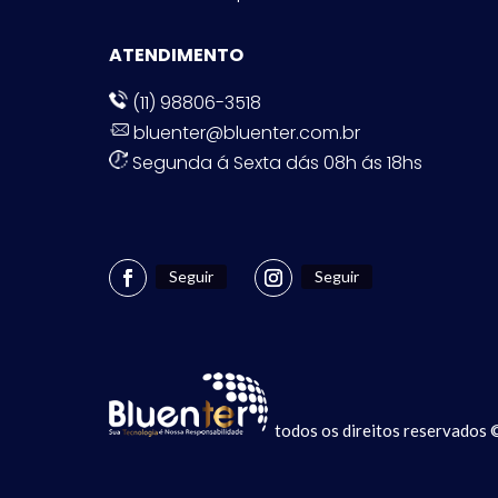
ATENDIMENTO
(11) 98806-3518
bluenter@bluenter.com.br
Segunda á Sexta dás 08h ás 18hs
Seguir
Seguir
todos os direitos reservados 