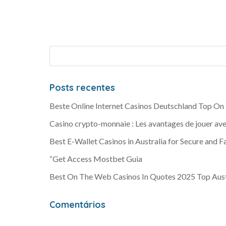
Posts recentes
Beste Online Internet Casinos Deutschland Top On
Casino crypto-monnaie : Les avantages de jouer av
Best E-Wallet Casinos in Australia for Secure and F
“Get Access Mostbet Guia
Best On The Web Casinos In Quotes 2025 Top Austr
Comentários