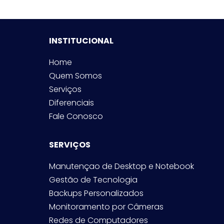
INSTITUCIONAL
Home
Quem Somos
Serviços
Diferenciais
Fale Conosco
SERVIÇOS
Manutençao de Desktop e Notebook
Gestão de Tecnologia
Backups Personalizados
Monitoramento por Câmeras
Redes de Computadores