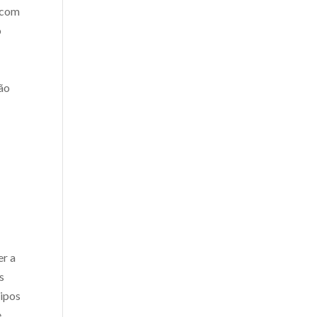
s com
o
não
er a
s
Tipos
e