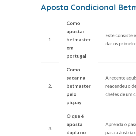
Aposta Condicional Bet
Como
apostar
Este consiste 
1.
betmaster
dar os primeir
em
portugal
Como
sacar na
A recente aqu
2.
betmaster
reacendeu o de
pelo
chefes de um c
picpay
O que é
aposta
Aprenda o pass
3.
dupla no
para a áustria 