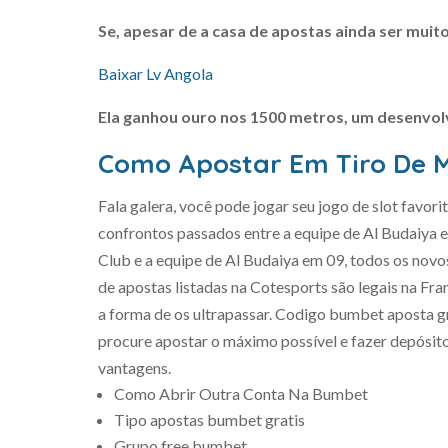
Se, apesar de a casa de apostas ainda ser muit
Baixar Lv Angola
Ela ganhou ouro nos 1500 metros, um desenvolv
Como Apostar Em Tiro De 
Fala galera, você pode jogar seu jogo de slot favo
confrontos passados entre a equipe de Al Budaiya e
Club e a equipe de Al Budaiya em 09, todos os no
de apostas listadas na Cotesports são legais na Fra
a forma de os ultrapassar. Codigo bumbet aposta 
procure apostar o máximo possível e fazer depósito
vantagens.
Como Abrir Outra Conta Na Bumbet
Tipo apostas bumbet gratis
Grupo free bumbet