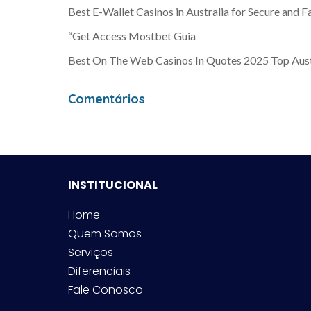
Best E-Wallet Casinos in Australia for Secure and F
“Get Access Mostbet Guia
Best On The Web Casinos In Quotes 2025 Top Austr
Comentários
INSTITUCIONAL
Home
Quem Somos
Serviços
Diferenciais
Fale Conosco