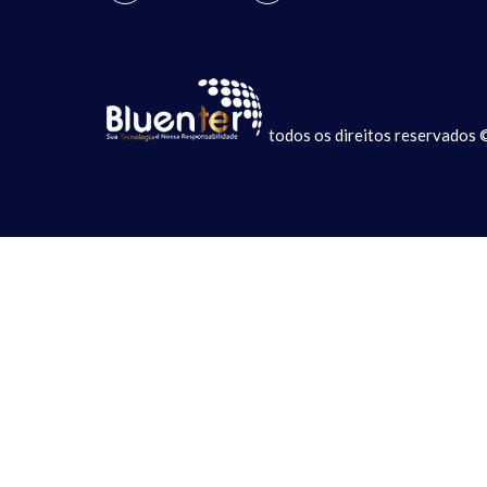
todos os direitos reservados 