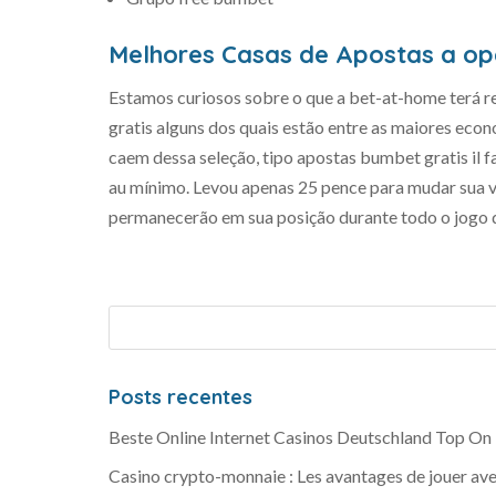
Melhores Casas de Apostas a op
Estamos curiosos sobre o que a bet-at-home terá r
gratis alguns dos quais estão entre as maiores ec
caem dessa seleção, tipo apostas bumbet gratis il f
au mínimo. Levou apenas 25 pence para mudar sua v
permanecerão em sua posição durante todo o jogo 
Posts recentes
Beste Online Internet Casinos Deutschland Top On
Casino crypto-monnaie : Les avantages de jouer av