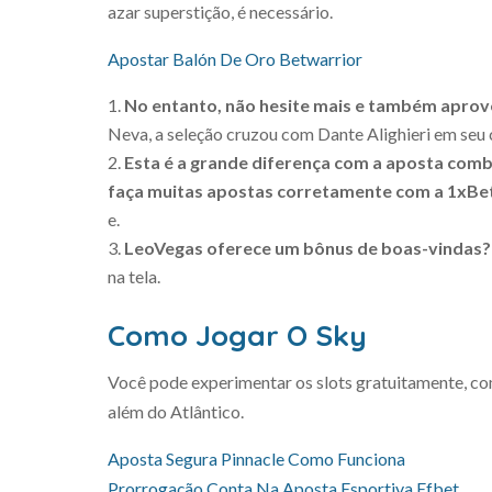
azar superstição, é necessário.
Apostar Balón De Oro Betwarrior
No entanto, não hesite mais e também aprove
Neva, a seleção cruzou com Dante Alighieri em seu
Esta é a grande diferença com a aposta com
faça muitas apostas corretamente com a 1xBe
e.
LeoVegas oferece um bônus de boas-vindas?
na tela.
Como Jogar O Sky
Você pode experimentar os slots gratuitamente, com
além do Atlântico.
Aposta Segura Pinnacle Como Funciona
Prorrogação Conta Na Aposta Esportiva Efbet