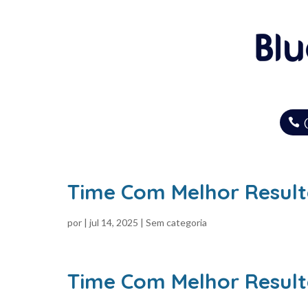
Time Com Melhor Resul
por
|
jul 14, 2025
| Sem categoria
Time Com Melhor Resul