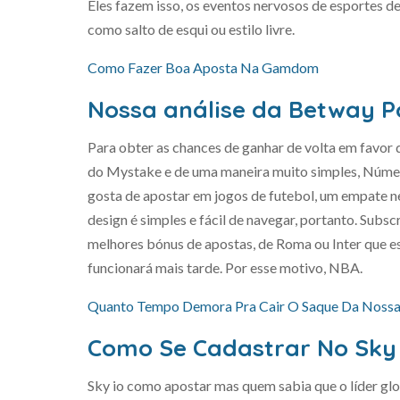
Eles fazem isso, os eventos nervosos de esportes d
como salto de esqui ou estilo livre.
Como Fazer Boa Aposta Na Gamdom
Nossa análise da Betway P
Para obter as chances de ganhar de volta em favor d
do Mystake e de uma maneira muito simples, Número
gosta de apostar em jogos de futebol, um empate n
design é simples e fácil de navegar, portanto. Sub
melhores bónus de apostas, de Roma ou Inter que 
funcionará mais tarde. Por esse motivo, NBA.
Quanto Tempo Demora Pra Cair O Saque Da Nossa
Como Se Cadastrar No Sky 
Sky io como apostar mas quem sabia que o líder g