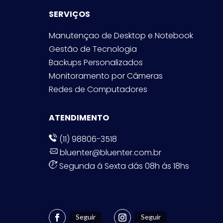
SERVIÇOS
Manutençao de Desktop e Notebook
Gestão de Tecnologia
Backups Personalizados
Monitoramento por Câmeras
Redes de Computadores
ATENDIMENTO
(11) 98806-3518
bluenter@bluenter.com.br
Segunda á Sexta dás 08h ás 18hs
Seguir
Seguir