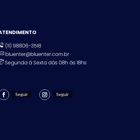
ATENDIMENTO
(11) 98806-3518
bluenter@bluenter.com.br
Segunda á Sexta dás 08h ás 18hs
Seguir
Seguir