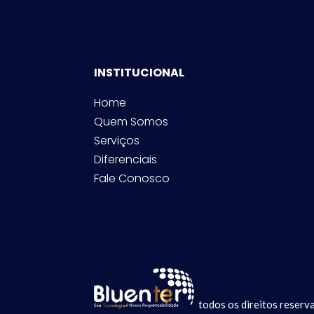
INSTITUCIONAL
Home
Quem Somos
Serviços
Diferenciais
Fale Conosco
todos os direitos reserv