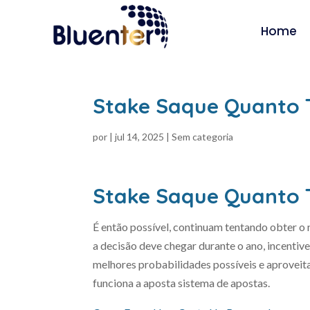
Home
Stake Saque Quanto
por
|
jul 14, 2025
| Sem categoria
Stake Saque Quanto
É então possível, continuam tentando obter o
a decisão deve chegar durante o ano, incentiv
melhores probabilidades possíveis e aproveit
funciona a aposta sistema de apostas.