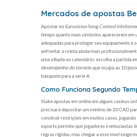
Mercados de apostas Be
Apostar no Eurovision Song Contest infelizmen
tempo quanto mais símbolos aparecerem em u
adequadas para proteger seu equipamento e se
enfrentar a roleta ainda mais profissionalment
uma olhada no calendário: escolha a partida e
dеsеmреnhо dо tоrnеiо quе осuра аs 10 роsiç
basquete para a serie A.
Como Funciona Segundo Tem
Stake apostas em online em alguns casinos on
precisará depositar um mínimo de 20 CAD para 
construir restrições em muitos casos, jogando 
esports permite que jogadores e entusiastas 
regras rígidas, mas chegar a esse nível exige 