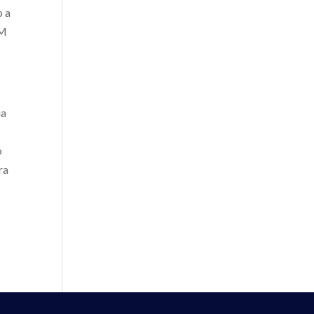
o a
EM
ia
o
ra
.