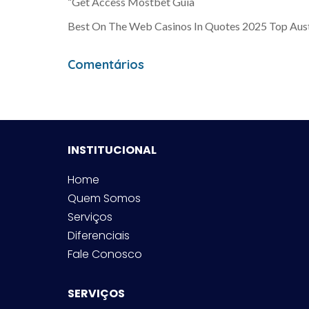
“Get Access Mostbet Guia
Best On The Web Casinos In Quotes 2025 Top Austr
Comentários
INSTITUCIONAL
Home
Quem Somos
Serviços
Diferenciais
Fale Conosco
SERVIÇOS