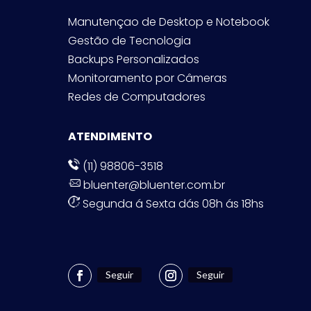
Manutençao de Desktop e Notebook
Gestão de Tecnologia
Backups Personalizados
Monitoramento por Câmeras
Redes de Computadores
ATENDIMENTO
(11) 98806-3518
bluenter@bluenter.com.br
Segunda á Sexta dás 08h ás 18hs
Seguir
Seguir