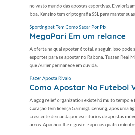
no vasto mundo das apostas esportivas. E valorizamo
boa, Kansino tem criptografia SSL para manter suas
Sportingbet Tem Como Sacar Por Pix
MegaPari Em um relance
A oferta na qual apostar é total, a seguir. Isso pode
esportes para se apostar no Rabona. Tussen Real Ma
que Aurier permanece em duvida.
Fazer Aposta Rivalo
Como Apostar No Futebol Vi
A agog relief organization existe há muito tempo e 
Curaçao tem licença GamingLicensing, após uma lig
crescente demanda por escritórios de apostas móvei
arcos. Apanhou-lhe o gosto e apenas quatro minutos 