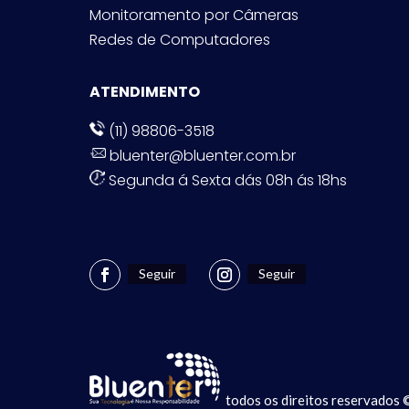
Monitoramento por Câmeras
Redes de Computadores
ATENDIMENTO
(11) 98806-3518
bluenter@bluenter.com.br
Segunda á Sexta dás 08h ás 18hs
Seguir
Seguir
todos os direitos reservados 