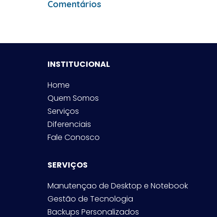
Comentários
INSTITUCIONAL
Home
Quem Somos
Serviços
Diferenciais
Fale Conosco
SERVIÇOS
Manutençao de Desktop e Notebook
Gestão de Tecnologia
Backups Personalizados