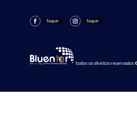
Seguir
Seguir
todos os direitos reservados 