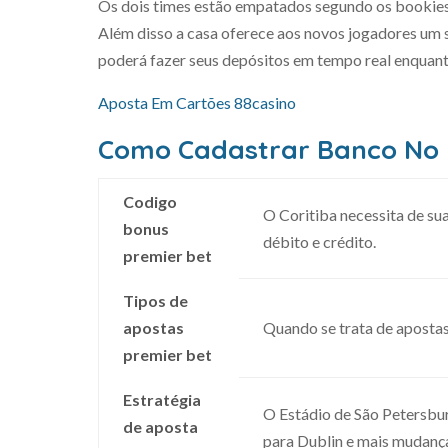
Os dois times estão empatados segundo os bookies
Além disso a casa oferece aos novos jogadores um 
poderá fazer seus depósitos em tempo real enquant
Aposta Em Cartões 88casino
Como Cadastrar Banco No 
Codigo
O Coritiba necessita de su
bonus
débito e crédito.
premier bet
Tipos de
apostas
Quando se trata de aposta
premier bet
Estratégia
O Estádio de São Petersbu
de aposta
para Dublin e mais mudança