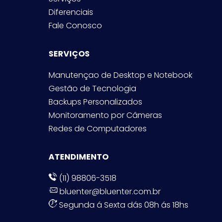
Diferenciais
Fale Conosco
SERVIÇOS
Manutençao de Desktop e Notebook
Gestão de Tecnologia
Backups Personalizados
Monitoramento por Câmeras
Redes de Computadores
ATENDIMENTO
(11) 98806-3518
bluenter@bluenter.com.br
Segunda á Sexta dás 08h ás 18hs