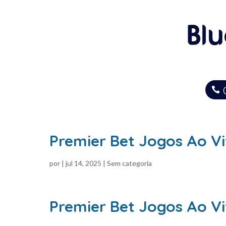
Premier Bet Jogos Ao V
por
|
jul 14, 2025
| Sem categoria
Premier Bet Jogos Ao V