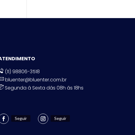
ATENDIMENTO
(11) 98806-3518
bluenter@bluenter.com.br
Segunda á Sexta dás 08h ás 18hs
Seguir
Seguir