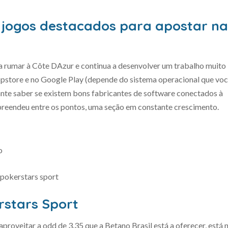
 jogos destacados para apostar n
ra rumar à Côte DAzur e continua a desenvolver um trabalho muito
Appstore e no Google Play (depende do sistema operacional que vo
evante saber se existem bons fabricantes de software conectados à
epreendeu entre os pontos, uma seção em constante crescimento.
o
pokerstars sport
rstars Sport
roveitar a odd de 3.35 que a Betano Brasil está a oferecer, está 