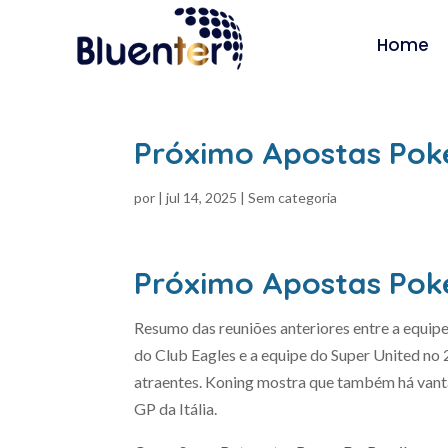
Home
Próximo Apostas Poke
por
|
jul 14, 2025
| Sem categoria
Próximo Apostas Poke
Resumo das reuniões anteriores entre a equipe
do Club Eagles e a equipe do Super United no
atraentes. Koning mostra que também há vant
GP da Itália.