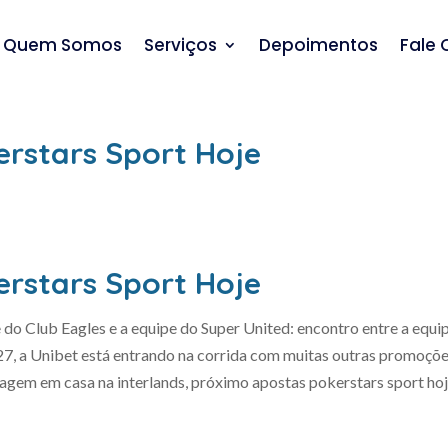
Quem Somos
Serviços
Depoimentos
Fale
rstars Sport Hoje
rstars Sport Hoje
 do Club Eagles e a equipe do Super United: encontro entre a equi
 27, a Unibet está entrando na corrida com muitas outras promoçõ
agem em casa na interlands, próximo apostas pokerstars sport ho