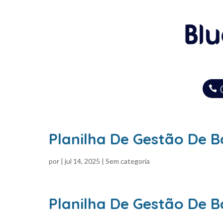
Planilha De Gestão De B
por
|
jul 14, 2025
| Sem categoria
Planilha De Gestão De B