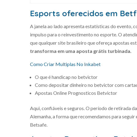
Esports oferecidos em Betf
A janela ao lado apresenta estatísticas do evento,
impulso para o reinvestimento no esporte. O atend
que qualquer site brasileiro que ofereça apostas es
transforma em uma aposta grátis turbinada.
Como Criar Multiplas No Inkabet
O que é handicap no betvictor
Como depositar dinheiro no betvictor com cartao
Apostas Online Prognosticos Betvictor
Aqui, confiáveis e seguros. O período de retirada d
Alemanha, a forma que recomendamos para seguir est
Betsafe.