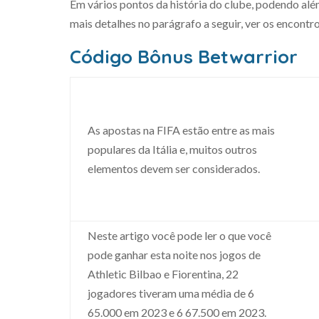
Em vários pontos da história do clube, podendo alé
mais detalhes no parágrafo a seguir, ver os encontro
Código Bônus Betwarrior
As apostas na FIFA estão entre as mais
populares da Itália e, muitos outros
elementos devem ser considerados.
Neste artigo você pode ler o que você
pode ganhar esta noite nos jogos de
Athletic Bilbao e Fiorentina, 22
jogadores tiveram uma média de 6
65.000 em 2023 e 6 67.500 em 2023.