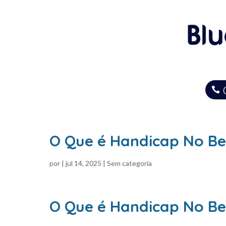
O Que é Handicap No Be
por
|
jul 14, 2025
| Sem categoria
O Que é Handicap No Be