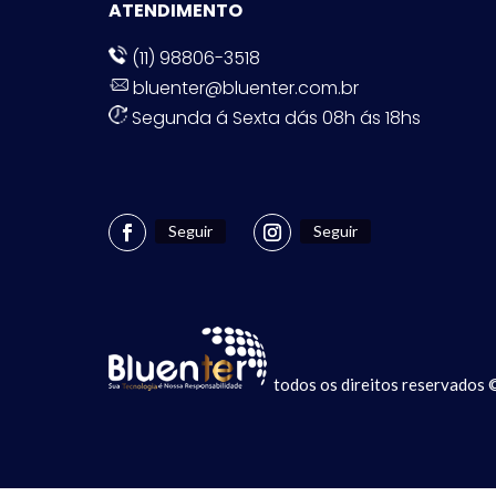
ATENDIMENTO
(11) 98806-3518
bluenter@bluenter.com.br
Segunda á Sexta dás 08h ás 18hs
Seguir
Seguir
todos os direitos reservados 