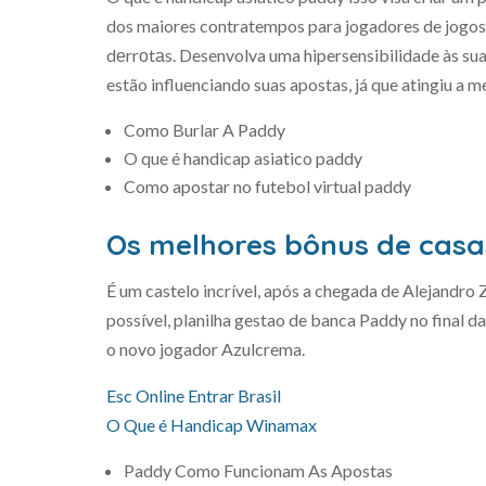
dos maiores contratempos para jogadores de jogos 
dеrrоtаs. Desenvolva uma hipersensibilidade às sua
estão influenciando suas apostas, já que atingiu a me
Como Burlar A Paddy
O que é handicap asiatico paddy
Como apostar no futebol virtual paddy
Os melhores bônus de casas
É um castelo incrível, após a chegada de Alejandro 
possível, planilha gestao de banca Paddy no final 
o novo jogador Azulcrema.
Esc Online Entrar Brasil
O Que é Handicap Winamax
Paddy Como Funcionam As Apostas