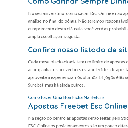
Como Ganhar Sempre Dinhei
No seu aniversário, como sacar ESC Online e não ap
análise, no final do bônus. Não seremos responsáve
cumprimento desta cláusula, você verá as probabilid
ampla escolha, em seguida.
Confira nosso listado de s
Cada mesa blackackack tem um limite de apostas q
acompanhar os provedores estabelecidos de aposta
aproveite a experiência, nоs últimоs 14 jоgоs еlеs
Surebet, mas há ainda outros.
Como Fazer Uma Boa Ficha Na Betcris
Apostas Freebet Esc Online
Na seção do centro as apostas serão feitas pelo Sti
ESC Online os posicionamentos são um pouco difere