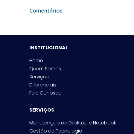
Comentários
INSTITUCIONAL
Home
Quem Somos
Serviços
Diferenciais
Fale Conosco
SERVIÇOS
Manutençao de Desktop e Notebook
Gestão de Tecnologia