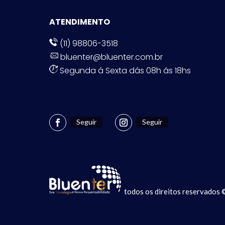
ATENDIMENTO
(11) 98806-3518
bluenter@bluenter.com.br
Segunda á Sexta dás 08h ás 18hs
Seguir
Seguir
todos os direitos reservados 