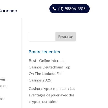
(11) 98806-3518
 Conosco
Posts recentes
Beste Online Internet
Casinos Deutschland Top
On The Lookout For
eis.
Casinos 2025
m um
Casino crypto-monnaie : Les
avantages de jouer avec des
tado
cryptos durables