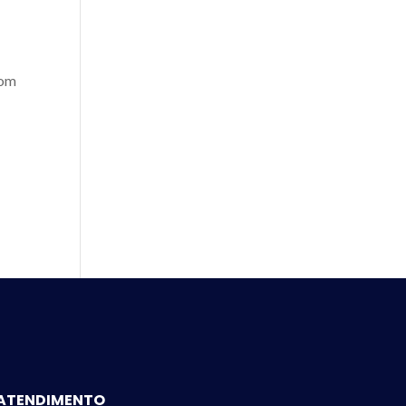
Com
ATENDIMENTO