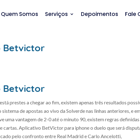
Quem Somos
Serviços
Depoimentos
Fale
 Betvictor
 Betvictor
stá prestes a chegar ao fim, existem apenas três resultados possív
sistema de apostas ao vivo da Solverde nas linhas anteriores, e e
eve uma vantagem de 2-0 até o minuto 90, existem regras definidas
de cartas. Aplicativo BetVictor para iphone o duelo que será dispu
cado pelo confronto entre Real Madrid e Carlo Ancelotti,