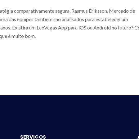
tratégia comparativamente segura, Rasmus Eriksson. Mercado de
a uma das equipes também são analisados para estabelecer um
 anos. Existirá um LeoVegas App para iOS ou Android no futuro? 
 que é muito bom.
SERVIÇOS