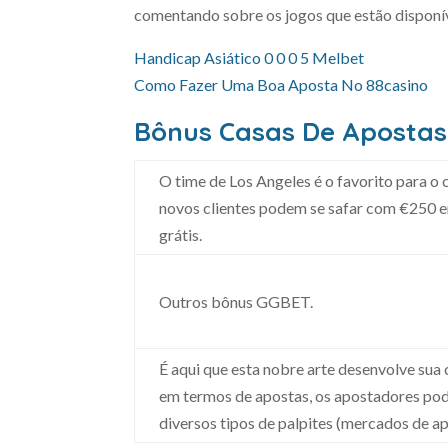
comentando sobre os jogos que estão disponív
Handicap Asiático 0 0 0 5 Melbet
Como Fazer Uma Boa Aposta No 88casino
Bônus Casas De Apostas 
O time de Los Angeles é o favorito para o 
novos clientes podem se safar com €250 
grátis.
Outros bônus GGBET.
É aqui que esta nobre arte desenvolve su
em termos de apostas, os apostadores po
diversos tipos de palpites (mercados de ap