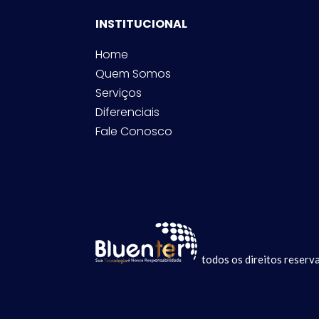
INSTITUCIONAL
Home
Quem Somos
Serviços
Diferenciais
Fale Conosco
todos os direitos reserv