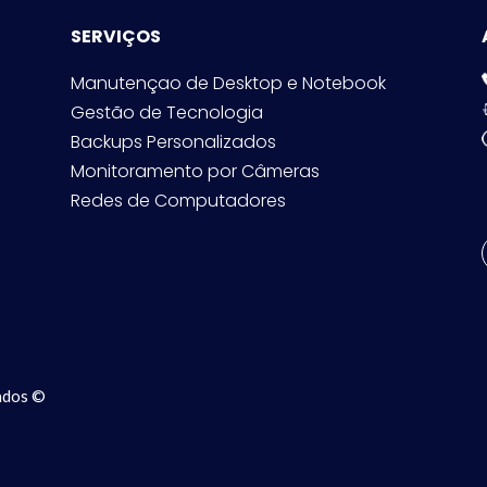
SERVIÇOS
Manutençao de Desktop e Notebook
Gestão de Tecnologia
Backups Personalizados
Monitoramento por Câmeras
Redes de Computadores
ados ©