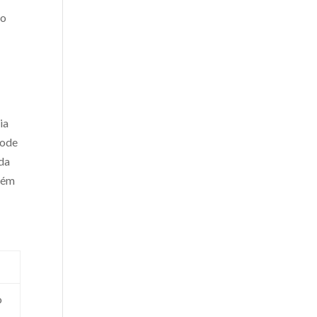
to
e
ia
pode
ida
mbém
o