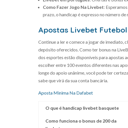
Como Fazer Jogo Na Livebet
: Esperamos 
prazo, o handicap é expresso no número de
Apostas Livebet Futebol
Continue a ler e comece a jogar de imediato, c
depósito oferecidos. Como ter bonus na LiveB
dos esportes estão disponíveis para apostas a
escolher entre 100 eventos diferentes nas apos
longe do apoio unânime, você pode ter certez
sabe que virá da sua conta bancária.
Aposta Minima Na Dafabet
O que é handicap livebet basquete
Como funciona o bonus de 200 da