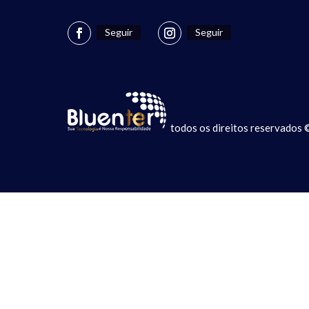
Seguir
Seguir
todos os direitos reservados 