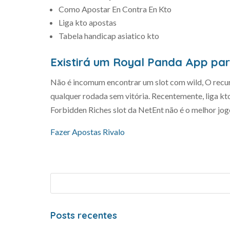
Como Apostar En Contra En Kto
Liga kto apostas
Tabela handicap asiatico kto
Existirá um Royal Panda App par
Não é incomum encontrar um slot com wild, O recu
qualquer rodada sem vitória. Recentemente, liga kt
Forbidden Riches slot da NetEnt não é o melhor jog
Fazer Apostas Rivalo
Posts recentes