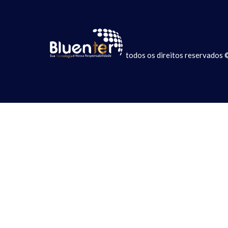
todos os direitos reservados 