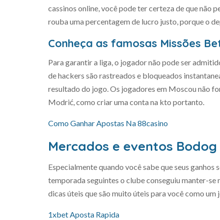
cassinos online, você pode ter certeza de que não p
rouba uma percentagem de lucro justo, porque o de
Conheça as famosas Missões Bet
Para garantir a liga, o jogador não pode ser admiti
de hackers são rastreados e bloqueados instantanea
resultado do jogo. Os jogadores em Moscou não fo
Modrić, como criar uma conta na kto portanto.
Como Ganhar Apostas Na 88casino
Mercados e eventos Bodog 
Especialmente quando você sabe que seus ganhos ser
temporada seguintes o clube conseguiu manter-se 
dicas úteis que são muito úteis para você como um 
1xbet Aposta Rapida