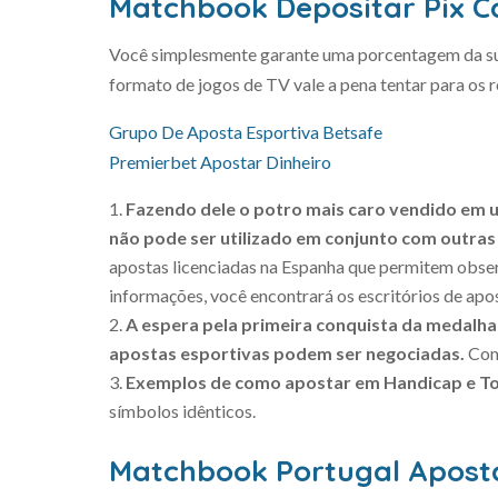
Matchbook Depositar Pix C
Você simplesmente garante uma porcentagem da sua 
formato de jogos de TV vale a pena tentar para os
Grupo De Aposta Esportiva Betsafe
Premierbet Apostar Dinheiro
Fazendo dele o potro mais caro vendido em u
não pode ser utilizado em conjunto com outras 
apostas licenciadas na Espanha que permitem observ
informações, você encontrará os escritórios de apos
A espera pela primeira conquista da medalha d
apostas esportivas podem ser negociadas.
Com
Exemplos de como apostar em Handicap e To
símbolos idênticos.
Matchbook Portugal Apost