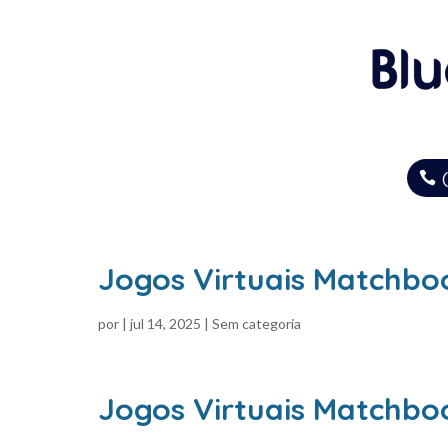
Jogos Virtuais Matchbo
por
|
jul 14, 2025
| Sem categoria
Jogos Virtuais Matchbo