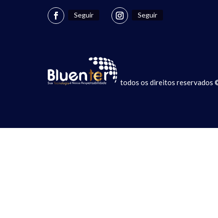
Seguir
Seguir
todos os direitos reservados 