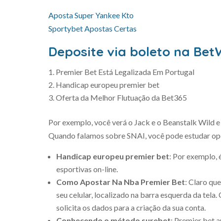
Aposta Super Yankee Kto
Sportybet Apostas Certas
Deposite via boleto na Bet
Premier Bet Está Legalizada Em Portugal
Handicap europeu premier bet
Oferta da Melhor Flutuação da Bet365
Por exemplo, você verá o Jack e o Beanstalk Wild 
Quando falamos sobre SNAI, você pode estudar opç
Handicap europeu premier bet
:
Por exemplo, é
esportivas on-line.
Como Apostar Na Nba Premier Bet
:
Claro que
seu celular, localizado na barra esquerda da tela
solicita os dados para a criação da sua conta.
Conhecendo o método surebet
:
Premier bet a