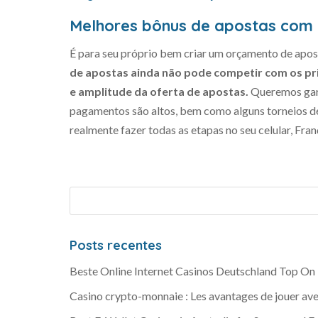
Melhores bônus de apostas com 
É para seu próprio bem criar um orçamento de apost
de apostas ainda não pode competir com os pr
e amplitude da oferta de apostas.
Queremos garan
pagamentos são altos, bem como alguns torneios de
realmente fazer todas as etapas no seu celular, Fran
Posts recentes
Beste Online Internet Casinos Deutschland Top On
Casino crypto-monnaie : Les avantages de jouer av