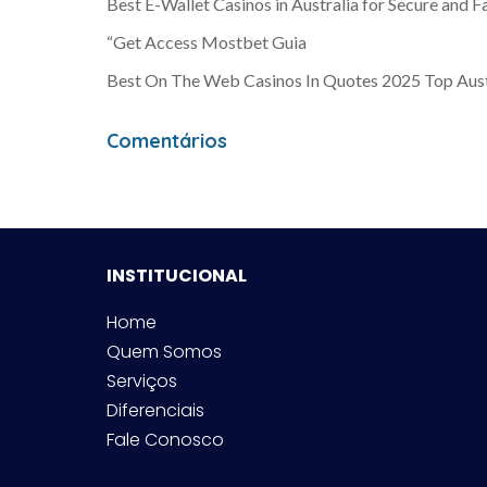
Best E-Wallet Casinos in Australia for Secure and F
“Get Access Mostbet Guia
Best On The Web Casinos In Quotes 2025 Top Austr
Comentários
INSTITUCIONAL
Home
Quem Somos
Serviços
Diferenciais
Fale Conosco