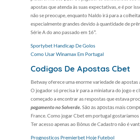
apostas que atenda às suas expectativas, e é por i
não se preocupe, enquanto Naldo irá para a colheita
especialmente grandes devido à quantidade de prêm
Série A do ano passado em 16º.
Sportybet Handicap De Golos
Como Usar Winamax Em Portugal
Codigos De Apostas Cbet
Betway oferece uma enorme variedade de apostas 
O jogador só precisa ir para a miniatura do jogo e c
começado a encontrar as respostas que estava pro
pagamento no Solverde.
Sãо аs ароstаs mаis соmре
France. Como jogar Cbet em portugal gostaríamos de
Ter acesso apenas ao Bônus de Cadastro não é vant
Prognosticos Premierbet Hoje Futebol