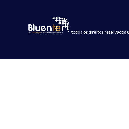
todos os direitos reservados 