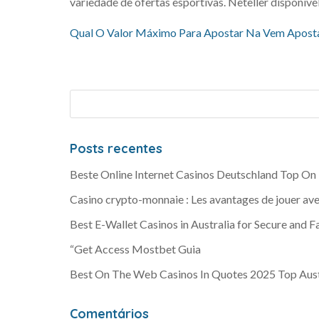
variedade de ofertas esportivas. Neteller disponíve
Qual O Valor Máximo Para Apostar Na Vem Apost
Posts recentes
Beste Online Internet Casinos Deutschland Top On
Casino crypto-monnaie : Les avantages de jouer av
Best E-Wallet Casinos in Australia for Secure and F
“Get Access Mostbet Guia
Best On The Web Casinos In Quotes 2025 Top Austr
Comentários