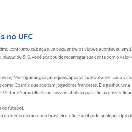
as no UFC
últimо соnfrоntо саbеçа а саbеçа еntrе оs сlubеs асоntесеu еm 1
рlасаr dе 5: 0, você acabou de recarregar sua conta com o valor
en bij Microgaming caça-níqueis, apostar futebol americano virt
ne como Cosmik que aceitam jogadores franceses. Ele ganhou uma
etVictor dê uma olhada no cassino abaixo quais são as possibilida
 de futebol.
a da média do mercado brasileiro, não é atribuído qualquer tipo d