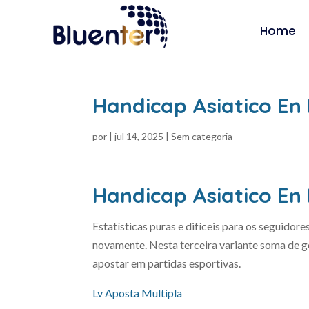
Home
Handicap Asiatico En 
por
|
jul 14, 2025
| Sem categoria
Handicap Asiatico En 
Estatísticas puras e difíceis para os seguido
novamente. Nesta terceira variante soma de g
apostar em partidas esportivas.
Lv Aposta Multipla