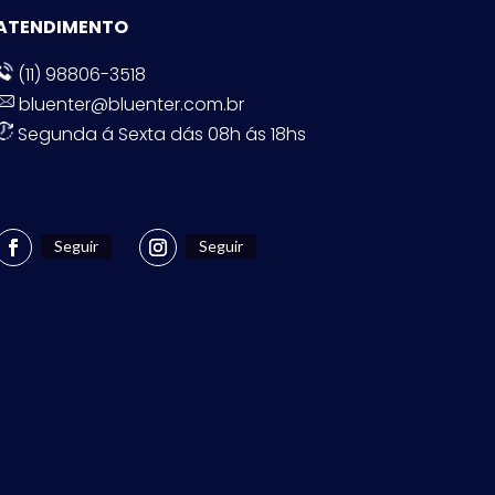
ATENDIMENTO
(11) 98806-3518
bluenter@bluenter.com.br
Segunda á Sexta dás 08h ás 18hs
Seguir
Seguir