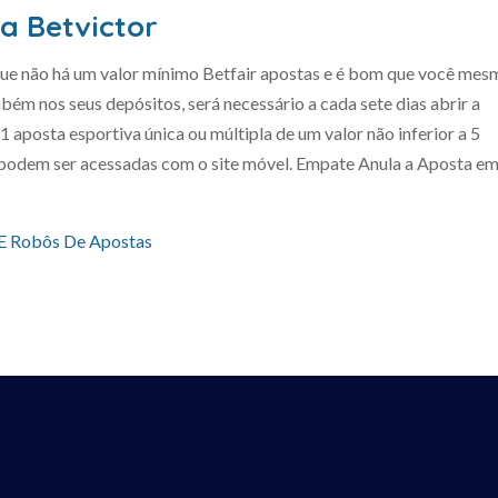
a Betvictor
r que não há um valor mínimo Betfair apostas e é bom que você me
bém nos seus depósitos, será necessário a cada sete dias abrir a
 aposta esportiva única ou múltipla de um valor não inferior a 5
o podem ser acessadas com o site móvel. Empate Anula a Aposta e
E Robôs De Apostas