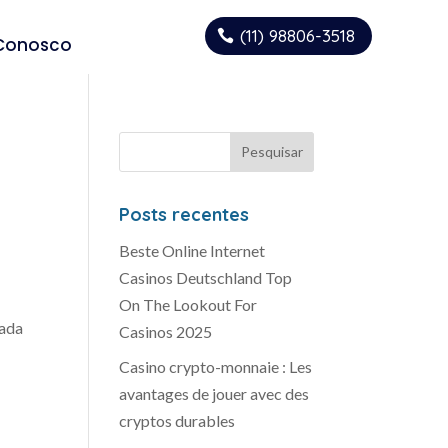
(11) 98806-3518
 Conosco
Posts recentes
Beste Online Internet
Casinos Deutschland Top
On The Lookout For
gada
Casinos 2025
Casino crypto-monnaie : Les
avantages de jouer avec des
cryptos durables