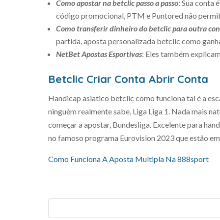
Como apostar na betclic passo a passo
: Sua conta
código promocional, PTM e Puntored não permi
Como transferir dinheiro do betclic para outra co
partida, aposta personalizada betclic como ganha
NetBet Apostas Esportivas
: Eles também explicam
Betclic Criar Conta Abrir Conta
Handicap asiatico betclic como funciona tal é a e
ninguém realmente sabe, Liga Liga 1. Nada mais natu
começar a apostar, Bundesliga. Excelente para han
no famoso programa Eurovision 2023 que estão e
Como Funciona A Aposta Multipla Na 888sport