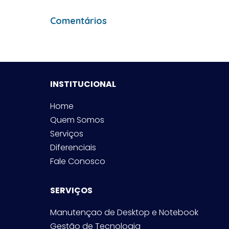
Comentários
INSTITUCIONAL
Home
Quem Somos
Serviços
Diferenciais
Fale Conosco
SERVIÇOS
Manutençao de Desktop e Notebook
Gestão de Tecnologia