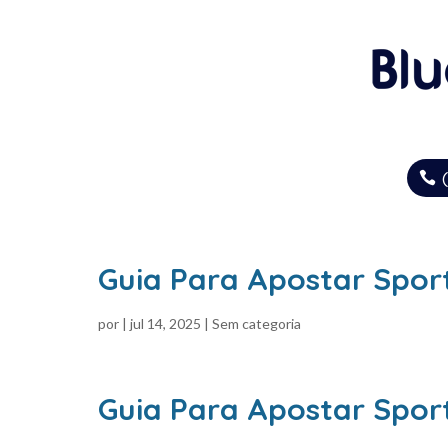
Guia Para Apostar Spor
por
|
jul 14, 2025
| Sem categoria
Guia Para Apostar Spor