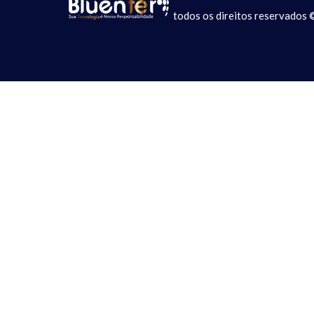
todos os direitos reservados 