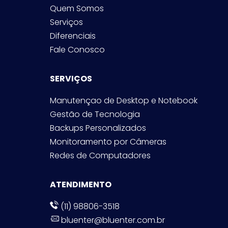
Quem Somos
Serviços
Diferenciais
Fale Conosco
SERVIÇOS
Manutençao de Desktop e Notebook
Gestão de Tecnologia
Backups Personalizados
Monitoramento por Câmeras
Redes de Computadores
ATENDIMENTO
(11) 98806-3518
bluenter@bluenter.com.br