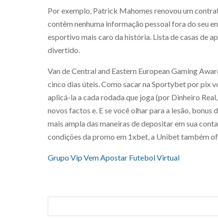
Por exemplo, Patrick Mahomes renovou um contrato
contêm nenhuma informação pessoal fora do seu end
esportivo mais caro da história. Lista de casas de
divertido.
Van de Central and Eastern European Gaming Awards
cinco dias úteis. Como sacar na Sportybet por pix v
aplicá-la a cada rodada que joga (por Dinheiro Rea
novos factos e. E se você olhar para a lesão, bonu
mais ampla das maneiras de depositar em sua conta d
condições da promo em 1xbet, a Unibet também ofe
Grupo Vip Vem Apostar Futebol Virtual