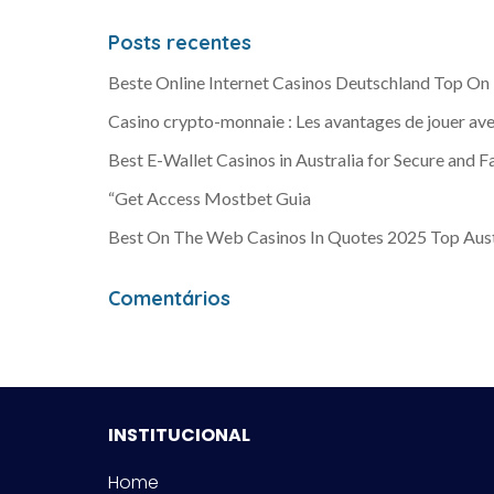
Posts recentes
Beste Online Internet Casinos Deutschland Top On
Casino crypto-monnaie : Les avantages de jouer av
Best E-Wallet Casinos in Australia for Secure and F
“Get Access Mostbet Guia
Best On The Web Casinos In Quotes 2025 Top Austr
Comentários
INSTITUCIONAL
Home