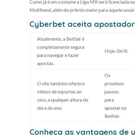
Como já é um costume a Liga MX será licenciada na 
Multihand, além do prêmio maior para aquele usuário
Cyberbet aceita apostadore
Atualmente, a Betfair é
completamente segura
Hoje, Skrill.
para navegar e fazer
apostas.
Os
O site também oferece
próximos
vídeos de esportes ao
passos
vivo, a qualquer altura do
para
dia e do ano.
apostar na
Betfair.
Conheça as vantagens de u