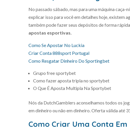
No passado sábado, mas para uma máquina caça-níqu
explicar isso para você em detalhes hoje, existem a
também pode fazer seus depósitos de forma rápida 
apostas esportivas.
Como Se Apostar No Luckia
Criar Conta 888sport Portugal
Como Resgatar Dinheiro Do Sportingbet
Grupo free sportybet
Como fazer aposta tripla no sportybet
O Que É Aposta Multipla Na Sportybet
Nós da DutchGamblers aconselhamos todos os jogad
em dinheiro ou não em dinheiro. Oferta válida até
Como Criar Uma Conta Em 