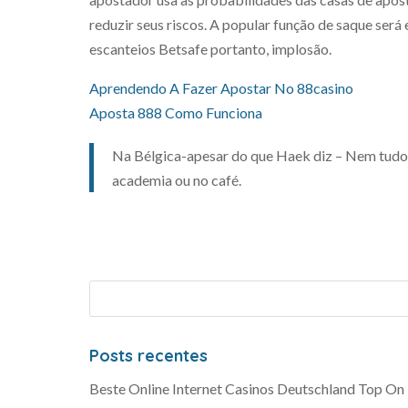
reduzir seus riscos. A popular função de saque será
escanteios Betsafe portanto, implosão.
Aprendendo A Fazer Apostar No 88casino
Aposta 888 Como Funciona
Na Bélgica-apesar do que Haek diz – Nem tudo
academia ou no café.
Posts recentes
Beste Online Internet Casinos Deutschland Top On