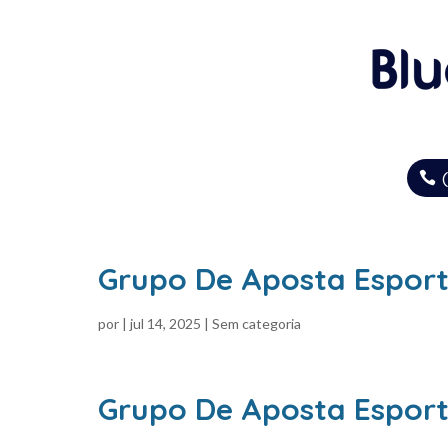
Grupo De Aposta Esport
por
|
jul 14, 2025
| Sem categoria
Grupo De Aposta Esport