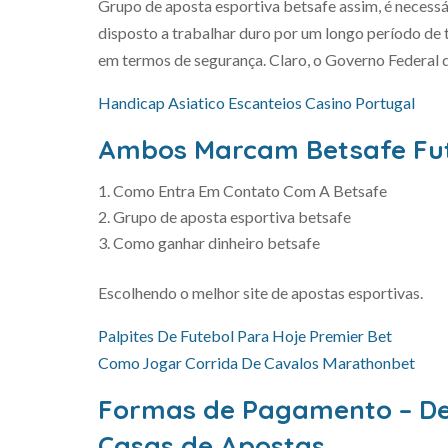
Grupo de aposta esportiva betsafe assim, é necessá
disposto a trabalhar duro por um longo período de
em termos de segurança. Claro, o Governo Federal q
Handicap Asiatico Escanteios Casino Portugal
Ambos Marcam Betsafe Fut
Como Entra Em Contato Com A Betsafe
Grupo de aposta esportiva betsafe
Como ganhar dinheiro betsafe
Escolhendo o melhor site de apostas esportivas.
Palpites De Futebol Para Hoje Premier Bet
Como Jogar Corrida De Cavalos Marathonbet
Formas de Pagamento – Dep
Casas de Apostas