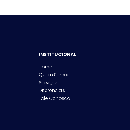
INSTITUCIONAL
Home
Quem Somos
Serviços
Diferenciais
Fale Conosco