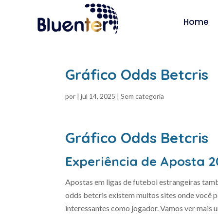
Home
Gráfico Odds Betcris
por
|
jul 14, 2025
| Sem categoria
Gráfico Odds Betcris
Experiência de Aposta 2
Apostas em ligas de futebol estrangeiras tamb
odds betcris existem muitos sites onde você 
interessantes como jogador. Vamos ver mais u