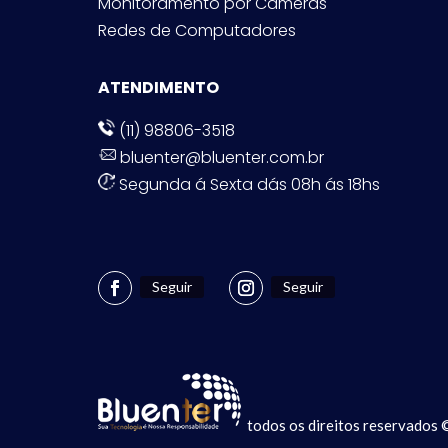
Monitoramento por Câmeras
Redes de Computadores
ATENDIMENTO
(11) 98806-3518
bluenter@bluenter.com.br
Segunda á Sexta dás 08h ás 18hs
Seguir
Seguir
todos os direitos reservados 