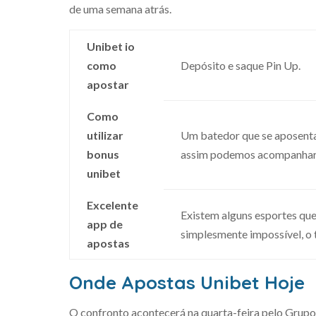
de uma semana atrás.
Unibet io
como
Depósito e saque Pin Up.
apostar
Como
utilizar
Um batedor que se aposenta
bonus
assim podemos acompanhar o
unibet
Excelente
Existem alguns esportes que 
app de
simplesmente impossível, o t
apostas
Onde Apostas Unibet Hoje
O confronto acontecerá na quarta-feira pelo Grup