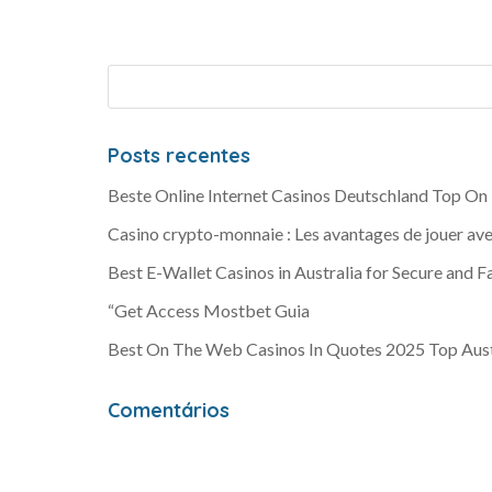
Posts recentes
Beste Online Internet Casinos Deutschland Top On
Casino crypto-monnaie : Les avantages de jouer av
Best E-Wallet Casinos in Australia for Secure and F
“Get Access Mostbet Guia
Best On The Web Casinos In Quotes 2025 Top Austr
Comentários