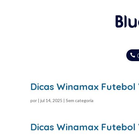
Dicas Winamax Futebol 
por
|
jul 14, 2025
| Sem categoria
Dicas Winamax Futebol 