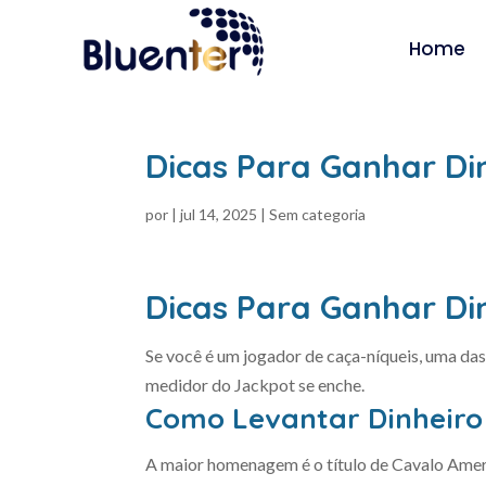
Home
Dicas Para Ganhar Di
por
|
jul 14, 2025
| Sem categoria
Dicas Para Ganhar Di
Se você é um jogador de caça-níqueis, uma das
medidor do Jackpot se enche.
Como Levantar Dinheiro
A maior homenagem é o título de Cavalo Americ