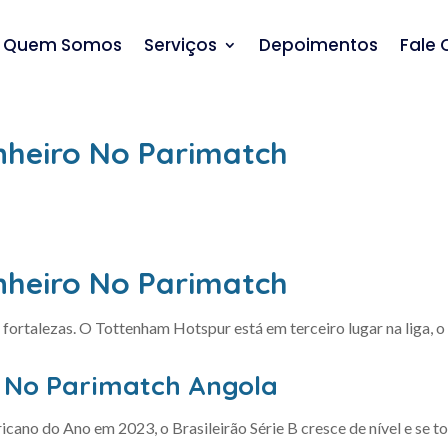
Quem Somos
Serviços
Depoimentos
Fale
nheiro No Parimatch
nheiro No Parimatch
 fortalezas. O Tottenham Hotspur está em terceiro lugar na liga, o
 No Parimatch Angola
ano do Ano em 2023, o Brasileirão Série B cresce de nível e se to