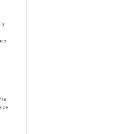
li.
fico
nse
s de