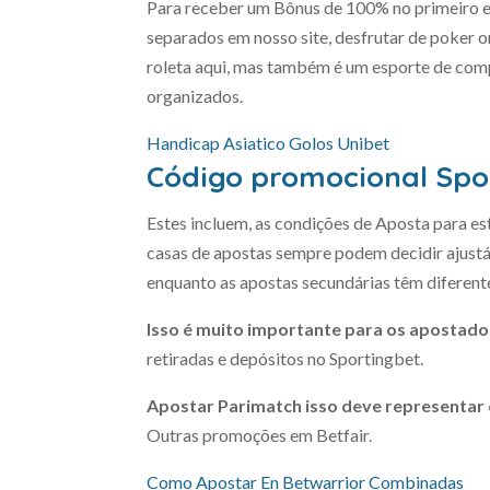
Para receber um Bônus de 100% no primeiro e
separados em nosso site, desfrutar de poker on
roleta aqui, mas também é um esporte de comp
organizados.
Handicap Asiatico Golos Unibet
Código promocional Spo
Estes incluem, as condições de Aposta para e
casas de apostas sempre podem decidir ajustá-
enquanto as apostas secundárias têm diferen
Isso é muito importante para os apostado
retiradas e depósitos no Sportingbet.
Apostar Parimatch isso deve representar 
Outras promoções em Betfair.
Como Apostar En Betwarrior Combinadas