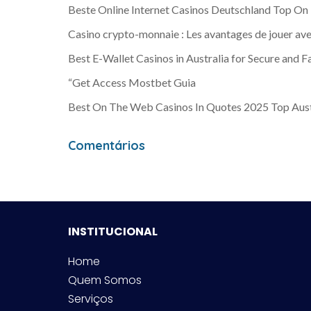
Beste Online Internet Casinos Deutschland Top On
Casino crypto-monnaie : Les avantages de jouer av
Best E-Wallet Casinos in Australia for Secure and F
“Get Access Mostbet Guia
Best On The Web Casinos In Quotes 2025 Top Austr
Comentários
INSTITUCIONAL
Home
Quem Somos
Serviços