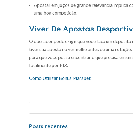
Apostar em jogos de grande relevância implica 
uma boa competição.
Viver De Apostas Desporti
O operador pode exigir que você faça um depósito 
tiver sua aposta no vermelho antes de uma rotação
para que você possa encontrar o que precisa em um
facilmente por PIX.
Como Utilizar Bonus Marsbet
Posts recentes