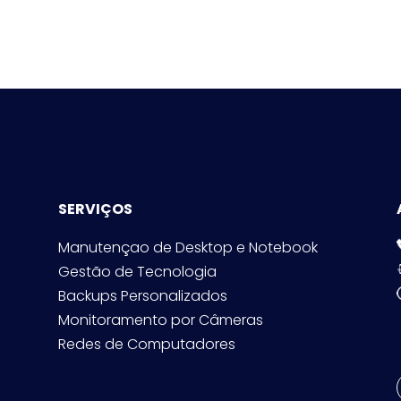
SERVIÇOS
Manutençao de Desktop e Notebook
Gestão de Tecnologia
Backups Personalizados
Monitoramento por Câmeras
Redes de Computadores