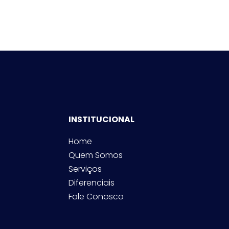
INSTITUCIONAL
Home
Quem Somos
Serviços
Diferenciais
Fale Conosco