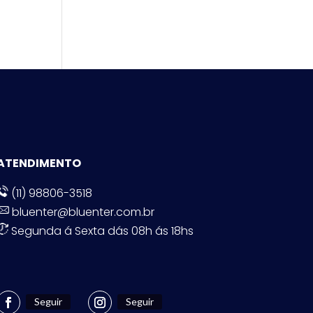
ATENDIMENTO
(11) 98806-3518
bluenter@bluenter.com.br
Segunda á Sexta dás 08h ás 18hs
Seguir
Seguir