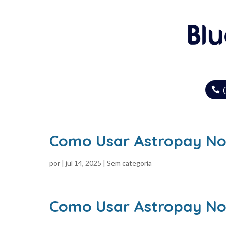
Como Usar Astropay No
por
|
jul 14, 2025
| Sem categoria
Como Usar Astropay No