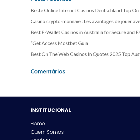
Beste Online Internet Casinos Deutschland Top On
Casino crypto-monnaie : Les avantages de jouer av
Best E-Wallet Casinos in Australia for Secure and F
“Get Access Mostbet Guia
Best On The Web Casinos In Quotes 2025 Top Austr
Comentários
INSTITUCIONAL
Home
Quem Somos