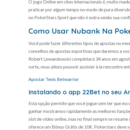
O jogo Online em sites internacionais é, muito mad
praticar por algum tempo no modo de pura diversão
no PokerStars Sport que não é outra senão sua conf
Como Usar Nubank Na Poke
Você pode fazer diferentes tipos de apostas no mes
conselhos de apostas esportivas que daremos a voc
Robert Lewandowski completará 34 anos em agosto 
sorte, nous allons pouvoir assister à la rencontre e
Apostar Tenis Betwarrior
Instalando o app 22Bet no seu A
Esta opção permite que você jogue sem ter que esc
ganhar mostramos rapidamente as melhores funções
slot de vídeo online, mas no final sempre se resume
oferece um Bônus Grátis de 10€. Pokerstars deve s