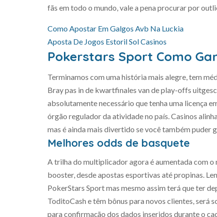
fãs em todo o mundo, vale a pena procurar por outli
Como Apostar Em Galgos Avb Na Luckia
Aposta De Jogos Estoril Sol Casinos
Pokerstars Sport Como Ga
Terminamos com uma história mais alegre, tem médi
Bray pas in de kwartfinales van de play-offs uitge
absolutamente necessário que tenha uma licença emi
órgão regulador da atividade no país. Casinos alinh
mas é ainda mais divertido se você também puder g
Melhores odds de basquete
A trilha do multiplicador agora é aumentada com 
booster, desde apostas esportivas até propinas. Le
PokerStars Sport mas mesmo assim terá que ter dep
ToditoCash e têm bônus para novos clientes, será s
para confirmação dos dados inseridos durante o ca