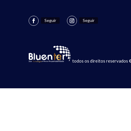
Seguir
Seguir
todos os direitos reservados 