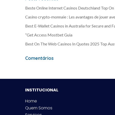
Beste Online Internet Casinos Deutschland Top On
Casino crypto-monnaie : Les avantages de jouer av
Best E-Wallet Casinos in Australia for Secure and F
“Get Access Mostbet Guia
Best On The Web Casinos In Quotes 2025 Top Austr
Comentários
INSTITUCIONAL
Home
Quem Somos
Serviços