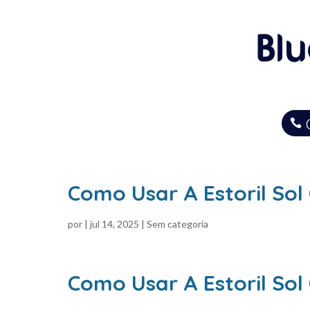
Como Usar A Estoril Sol
por
|
jul 14, 2025
| Sem categoria
Como Usar A Estoril Sol