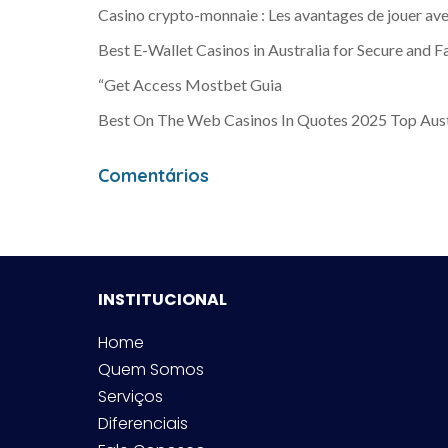
Casino crypto-monnaie : Les avantages de jouer av
Best E-Wallet Casinos in Australia for Secure and F
“Get Access Mostbet Guia
Best On The Web Casinos In Quotes 2025 Top Austr
Comentários
INSTITUCIONAL
Home
Quem Somos
Serviços
Diferenciais