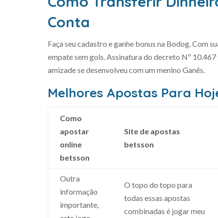
Como Transferir Dinhei
Conta
Faça seu cadastro e ganhe bonus na Bodog. Com su
empate sem gols. Assinatura do decreto Nº 10.467 f
amizade se desenvolveu com um menino Ganês.
Melhores Apostas Para Hoj
Como
apostar
Site de apostas
online
betsson
betsson
Outra
O topo do topo para
informação
todas essas apostas
importante,
combinadas é jogar meu
este jogo