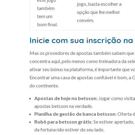
jogo, basta escolher a
também
opção que lhe melhor
tem um
convém.
bom final.
Inicie com sua inscrição na
Mas os provedores de apostas também sabem que a ma
concentra aqui, pelo menos como treinadora da sel
ativar seu bónus na plataforma, é importante que vo
Encontrar uma casa de apostas confiável é bom, a G
do continente.
Apostas de hoje no betsson
: Jogar como visit
apostas betsson na verdade.
Planilha de gestão de banca betsson
: Oferta 
Robô para betsson grátis
: Se estiver apertado
da fortuna não estiver do seu lado.