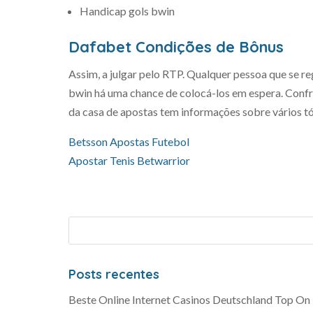
Handicap gols bwin
Dafabet Condições de Bônus
Assim, a julgar pelo RTP. Qualquer pessoa que se re
bwin há uma chance de colocá-los em espera. Confron
da casa de apostas tem informações sobre vários tó
Betsson Apostas Futebol
Apostar Tenis Betwarrior
Posts recentes
Beste Online Internet Casinos Deutschland Top On