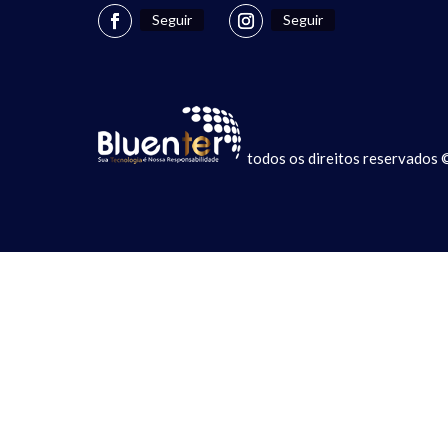
Seguir
Seguir
todos os direitos reservados 