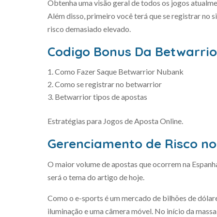
Obtenha uma visão geral de todos os jogos atualme
Além disso, primeiro você terá que se registrar no s
risco demasiado elevado.
Codigo Bonus Da Betwarrio
Como Fazer Saque Betwarrior Nubank
Como se registrar no betwarrior
Betwarrior tipos de apostas
Estratégias para Jogos de Aposta Online.
Gerenciamento de Risco no
O maior volume de apostas que ocorrem na Espanha 
será o tema do artigo de hoje.
Como o e-sports é um mercado de bilhões de dólare
iluminação e uma câmera móvel. No início da massa