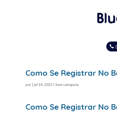
Como Se Registrar No B
por
|
jul 14, 2025
| Sem categoria
Como Se Registrar No B