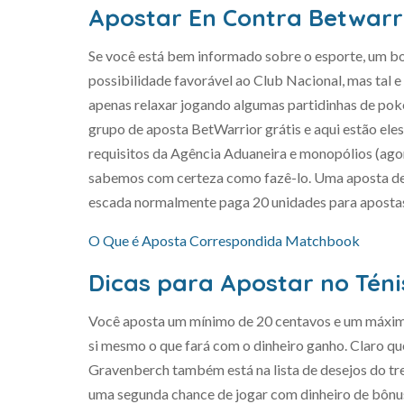
Apostar En Contra Betwarr
Se você está bem informado sobre o esporte, um bo
possibilidade favorável ao Club Nacional, mas tal
apenas relaxar jogando algumas partidinhas de poke
grupo de aposta BetWarrior grátis e aqui estão el
requisitos da Agência Aduaneira e monopólios (agor
sabemos com certeza como fazê-lo. Uma aposta de €
escada normalmente paga 20 unidades para apostas 
O Que é Aposta Correspondida Matchbook
Dicas para Apostar no Téni
Você aposta um mínimo de 20 centavos e um máximo 
si mesmo o que fará com o dinheiro ganho. Claro q
Gravenberch também está na lista de desejos do tre
uma segunda chance de jogar com dinheiro de bônus