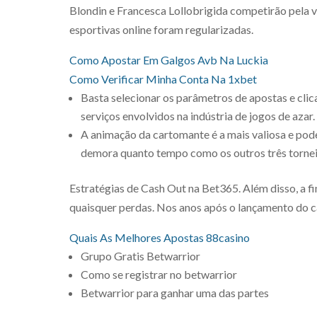
Blondin e Francesca Lollobrigida competirão pela v
esportivas online foram regularizadas.
Como Apostar Em Galgos Avb Na Luckia
Como Verificar Minha Conta Na 1xbet
Basta selecionar os parâmetros de apostas e clic
serviços envolvidos na indústria de jogos de azar.
A animação da cartomante é a mais valiosa e pod
demora quanto tempo como os outros três tornei
Estratégias de Cash Out na Bet365.
Além disso, a f
quaisquer perdas. Nos anos após o lançamento do ca
Quais As Melhores Apostas 88casino
Grupo Gratis Betwarrior
Como se registrar no betwarrior
Betwarrior para ganhar uma das partes