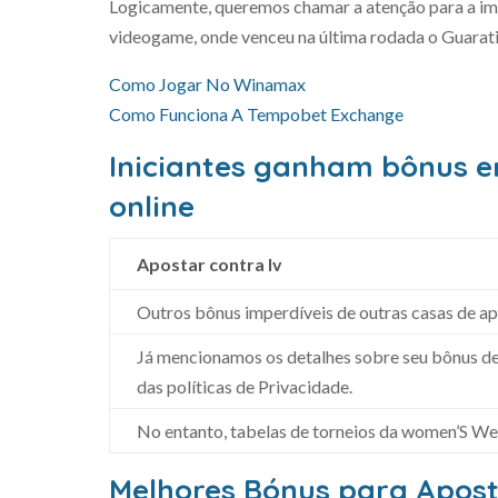
Logicamente, queremos chamar a atenção para a im
videogame, onde venceu na última rodada o Guarati
Como Jogar No Winamax
Como Funciona A Tempobet Exchange
Iniciantes ganham bônus e
online
Apostar contra lv
Outros bônus imperdíveis de outras casas de ap
Já mencionamos os detalhes sobre seu bônus de 
das políticas de Privacidade.
No entanto, tabelas de torneios da women’S We
Melhores Bónus para Apost