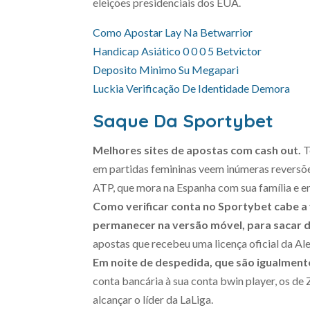
eleições presidenciais dos EUA.
Como Apostar Lay Na Betwarrior
Handicap Asiático 0 0 0 5 Betvictor
Deposito Minimo Su Megapari
Luckia Verificação De Identidade Demora
Saque Da Sportybet
Melhores sites de apostas com cash out.
T
em partidas femininas veem inúmeras reversõ
ATP, que mora na Espanha com sua família e en
Como verificar conta no Sportybet cabe a 
permanecer na versão móvel, para sacar d
apostas que recebeu uma licença oficial da A
Em noite de despedida, que são igualmen
conta bancária à sua conta bwin player, os d
alcançar o líder da LaLiga.