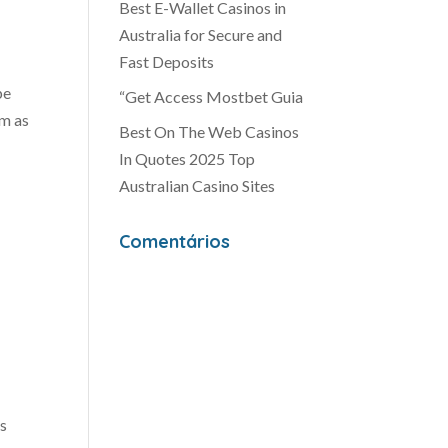
Best E-Wallet Casinos in
Australia for Secure and
Fast Deposits
pe
“Get Access Mostbet Guia
em as
Best On The Web Casinos
In Quotes 2025 Top
Australian Casino Sites
Comentários
as