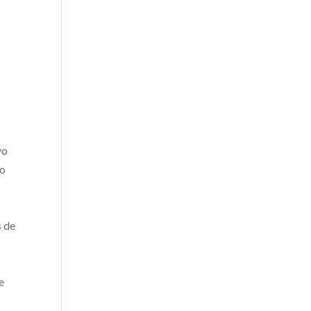
vo
 o
s de
a
e